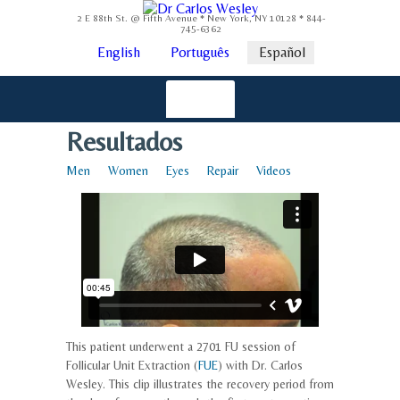
2 E 88th St. @ Fifth Avenue * New York, NY 10128 * 844-
745-6362
English
Português
Español
Resultados
Men
Women
Eyes
Repair
Videos
This patient underwent a 2701 FU session of
Follicular Unit Extraction (
FUE
) with Dr. Carlos
Wesley. This clip illustrates the recovery period from