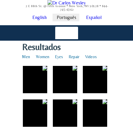
2 E 88th St. @ Fifth Avenue * New York, NY 10128 * 844-
745-6362
English
Português
Español
Resultados
Men
Women
Eyes
Repair
Videos