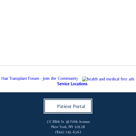
Hair Transplant Forum - Join the Community
Service Locations
Patient Portal
2 E 88th St. @ Fifth Avenue
New York
,
NY
10128
(844) 745-6362