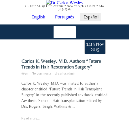
2 E 88th St. @ Fifth Avenue * New York, NY 10128 * 844-
745-6362
English
Português
Español
14th Nov
2015
Carlos K. Wesley, M.D. Authors “Future
Trends in Hair Restoration Surgery”
@en
-
No comments
-
drcarlosadmin
Carlos K. Wesley, M.D. was invited to author a
chapter entitled “Future Trends in Hair Transplant
Surgery” in the recently-published textbook entitled
Aesthetic Series – Hair Transplantation edited by
Drs. Rogers, Singh, Watkins & ...
Read more...