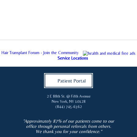
Hair Transplant Forum - Join the Community
Service Locations
Patient Portal
2 E 88th St. @ Fifth Avenue
New York
,
NY
10128
(844) 745-6362
"Approximately 87% of our patients come to our
office through personal referrals from others.
We thank you for your confidence."