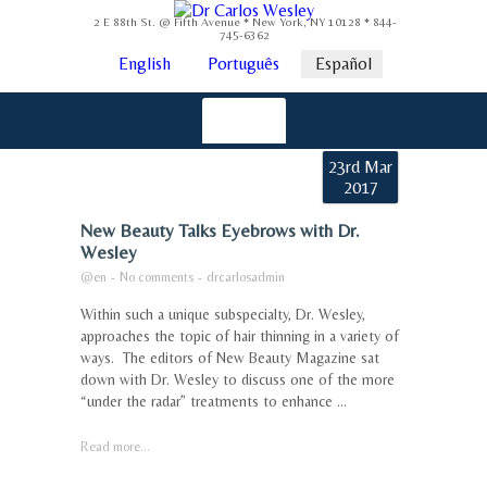
2 E 88th St. @ Fifth Avenue * New York, NY 10128 * 844-
745-6362
English
Português
Español
23rd Mar
2017
New Beauty Talks Eyebrows with Dr.
Wesley
@en
-
No comments
-
drcarlosadmin
Within such a unique subspecialty, Dr. Wesley,
approaches the topic of hair thinning in a variety of
ways. The editors of New Beauty Magazine sat
down with Dr. Wesley to discuss one of the more
“under the radar” treatments to enhance ...
Read more...