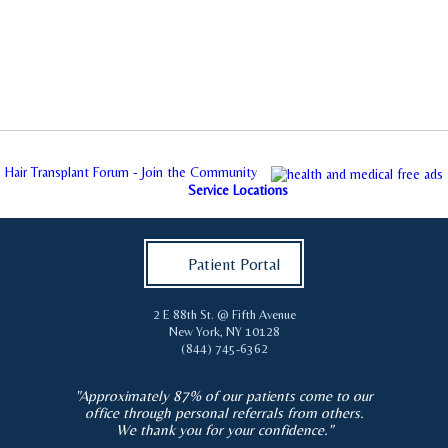
Hair Transplant Forum - Join the Community
Service Locations
Patient Portal
2 E 88th St. @ Fifth Avenue
New York
,
NY
10128
(844) 745-6362
"Approximately 87% of our patients come to our
office through personal referrals from others.
We thank you for your confidence."