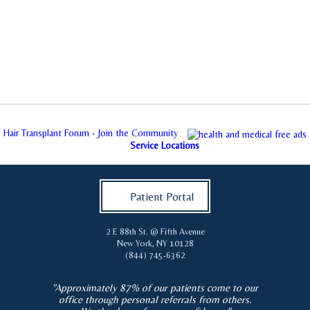
Hair Transplant Forum - Join the Community
Service Locations
Patient Portal
2 E 88th St. @ Fifth Avenue
New York
,
NY
10128
(844) 745-6362
"Approximately 87% of our patients come to our
office through personal referrals from others.