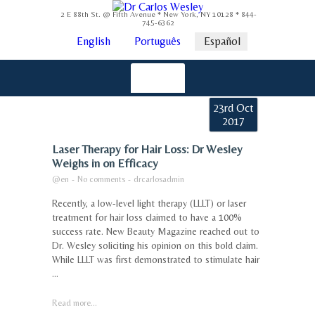
2 E 88th St. @ Fifth Avenue * New York, NY 10128 * 844-
745-6362
English
Português
Español
23rd Oct
2017
Laser Therapy for Hair Loss: Dr Wesley
Weighs in on Efficacy
@en
-
No comments
-
drcarlosadmin
Recently, a low-level light therapy (LLLT) or laser
treatment for hair loss claimed to have a 100%
success rate. New Beauty Magazine reached out to
Dr. Wesley soliciting his opinion on this bold claim.
While LLLT was first demonstrated to stimulate hair
...
Read more...