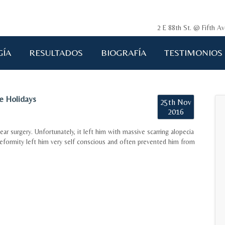
2 E 88th St. @ Fifth 
GÍA
RESULTADOS
BIOGRAFÍA
TESTIMONIOS
he Holidays
25th Nov
2016
r surgery. Unfortunately, it left him with massive scarring alopecia
 deformity left him very self conscious and often prevented him from