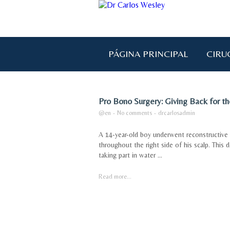
PÁGINA PRINCIPAL
CIRU
Pro Bono Surgery: Giving Back for t
@en
-
No comments
-
drcarlosadmin
A 14-year-old boy underwent reconstructive ea
throughout the right side of his scalp. This
taking part in water ...
Read more...