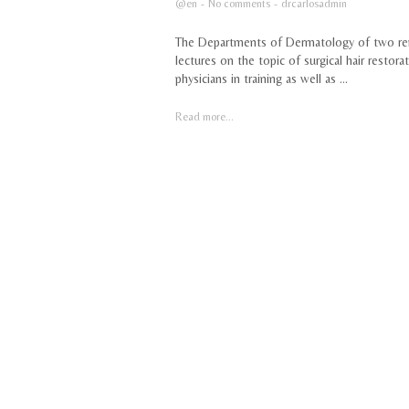
@en
-
No comments
-
drcarlosadmin
The Departments of Dermatology of two renow
lectures on the topic of surgical hair restor
physicians in training as well as ...
Read more...