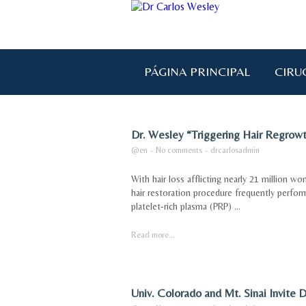
PÁGINA PRINCIPAL
CIRU
Dr. Wesley “Triggering Hair Regrowth
@en
-
No comments
-
drcarlosadmin
With hair loss afflicting nearly 21 million w
hair restoration procedure frequently perfo
platelet-rich plasma (PRP) ...
Read more...
Univ. Colorado and Mt. Sinai Invite 