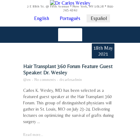
2 E 88th St. @ Fifth Avenue * New York, NY 10128 * 844-
745-6362
English
Português
Español
18th May
2021
Hair Transplant 360 Forum Feature Guest
Speaker: Dr. Wesley
@en
-
No comments
-
drcarlosadmin
Carlos K. Wesley, MD has been selected as a
featured guest speaker at the Hair Transplant 360
Forum. This group of distinguished physicians will
gather in St. Louis, MO on July 23-24. Delivering
lectures on optimizing the survival of grafts during
surgery ...
Read more...