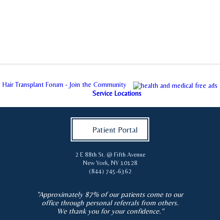
Hair Transplant Forum - Join the Community
Service Locations
Patient Portal
2 E 88th St. @ Fifth Avenue
New York
,
NY
10128
(844) 745-6362
"Approximately 87% of our patients come to our
office through personal referrals from others.
We thank you for your confidence."