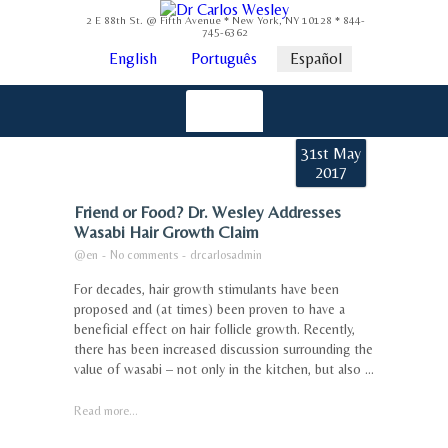
2 E 88th St. @ Fifth Avenue * New York, NY 10128 * 844-
745-6362
English
Português
Español
31st May
2017
Friend or Food? Dr. Wesley Addresses
Wasabi Hair Growth Claim
@en
-
No comments
-
drcarlosadmin
For decades, hair growth stimulants have been
proposed and (at times) been proven to have a
beneficial effect on hair follicle growth. Recently,
there has been increased discussion surrounding the
value of wasabi – not only in the kitchen, but also ...
Read more...