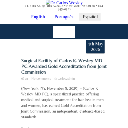
2 E 88th St. @ Fifth Avenue * New York, NY 10128 * 844-
745-6362
English
Português
Español
4th May
2026
Surgical Facility of Carlos K. Wesley MD
PC Awarded Gold Accreditation from Joint
Commission
@en
-
No comments
-
drcarlosadmin
(New York, NY, November 8, 2025) – (Carlos K
Wesley, MD PC), a specialized practice offering
medical and surgical treatment for hair loss in men
and women, has earned Gold Accreditation from
Joint Commission, an independent, evidence-based
standards ...