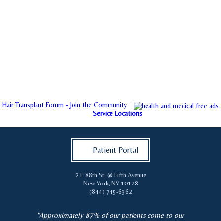
Hair Transplant Forum - Join the Community
Service Locations
Patient Portal
2 E 88th St. @ Fifth Avenue
New York
,
NY
10128
(844) 745-6362
"Approximately 87% of our patients come to our