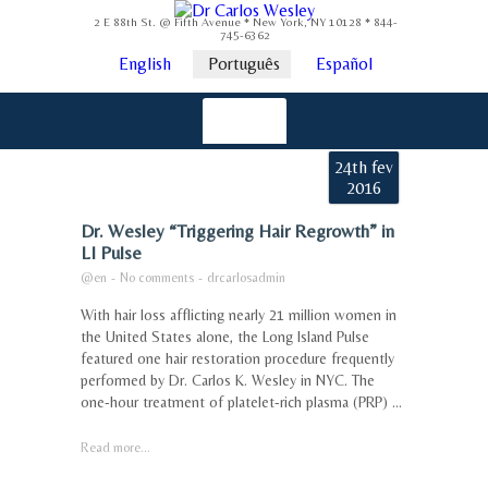
2 E 88th St. @ Fifth Avenue * New York, NY 10128 * 844-
745-6362
English
Português
Español
24th fev
2016
Dr. Wesley “Triggering Hair Regrowth” in
LI Pulse
@en
-
No comments
-
drcarlosadmin
With hair loss afflicting nearly 21 million women in
the United States alone, the Long Island Pulse
featured one hair restoration procedure frequently
performed by Dr. Carlos K. Wesley in NYC. The
one-hour treatment of platelet-rich plasma (PRP) ...
Read more...