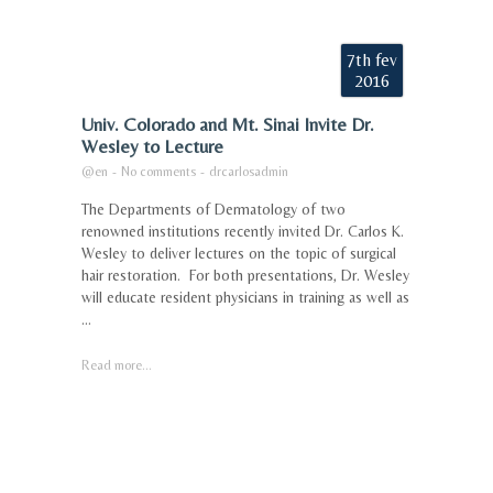
7th fev
2016
Univ. Colorado and Mt. Sinai Invite Dr.
Wesley to Lecture
@en
-
No comments
-
drcarlosadmin
The Departments of Dermatology of two
renowned institutions recently invited Dr. Carlos K.
Wesley to deliver lectures on the topic of surgical
hair restoration. For both presentations, Dr. Wesley
will educate resident physicians in training as well as
...
Read more...