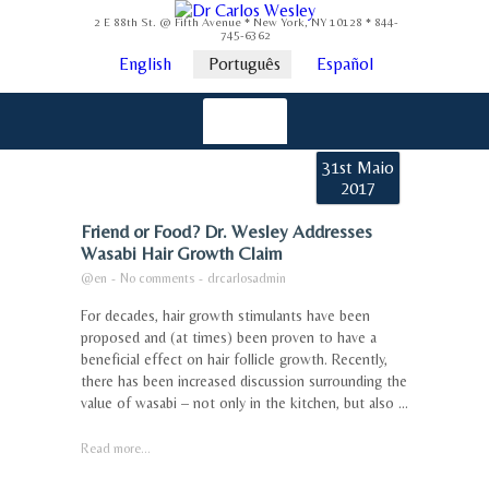
2 E 88th St. @ Fifth Avenue * New York, NY 10128 * 844-
745-6362
English
Português
Español
31st Maio
2017
Friend or Food? Dr. Wesley Addresses
Wasabi Hair Growth Claim
@en
-
No comments
-
drcarlosadmin
For decades, hair growth stimulants have been
proposed and (at times) been proven to have a
beneficial effect on hair follicle growth. Recently,
there has been increased discussion surrounding the
value of wasabi – not only in the kitchen, but also ...
Read more...