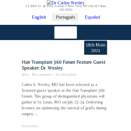
2 E 88th St. @ Fifth Avenue * New York, NY 10128 * 844-
745-6362
English
Português
Español
18th Maio
2021
Hair Transplant 360 Forum Feature Guest
Speaker: Dr. Wesley
@en
-
No comments
-
drcarlosadmin
Carlos K. Wesley, MD has been selected as a
featured guest speaker at the Hair Transplant 360
Forum. This group of distinguished physicians will
gather in St. Louis, MO on July 23-24. Delivering
lectures on optimizing the survival of grafts during
surgery ...
Read more...