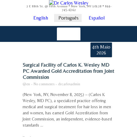
2 E 88th St. @ Fifth Avenue * New York, NY 10128 * 844-
745-6362
English
Português
Español
4th Maio
2026
Surgical Facility of Carlos K. Wesley MD
PC Awarded Gold Accreditation from Joint
Commission
@en
-
No comments
-
drcarlosadmin
(New York, NY, November 8, 2025) – (Carlos K
Wesley, MD PC), a specialized practice offering
medical and surgical treatment for hair loss in men
and women, has earned Gold Accreditation from
Joint Commission, an independent, evidence-based
standards ...