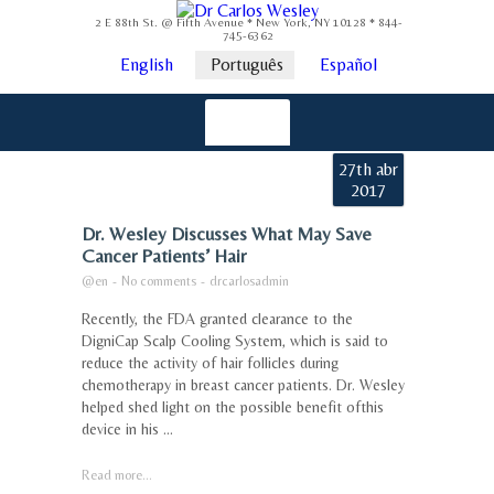
2 E 88th St. @ Fifth Avenue * New York, NY 10128 * 844-
745-6362
English
Português
Español
27th abr
2017
Dr. Wesley Discusses What May Save
Cancer Patients’ Hair
@en
-
No comments
-
drcarlosadmin
Recently, the FDA granted clearance to the
DigniCap Scalp Cooling System, which is said to
reduce the activity of hair follicles during
chemotherapy in breast cancer patients. Dr. Wesley
helped shed light on the possible benefit ofthis
device in his ...
Read more...