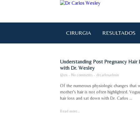
CIRURGIA
RESULTADOS
Understanding Post Pregnancy Hair
with Dr. Wesley
@en
-
No comments
-
drcarlosadmin
Of the numerous physiologic changes that w
mother’s hair is not often highlighted. Vog
hair loss and sat down with Dr. Carlos ...
Read more...