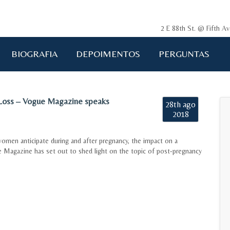
2 E 88th St. @ Fifth 
BIOGRAFIA
DEPOIMENTOS
PERGUNTAS
 Loss – Vogue Magazine speaks
28th ago
2018
omen anticipate during and after pregnancy, the impact on a
ue Magazine has set out to shed light on the topic of post-pregnancy