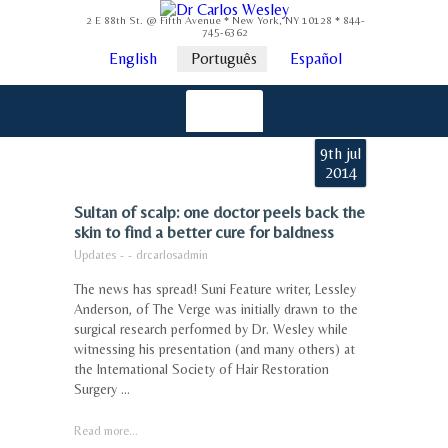
2 E 88th St. @ Fifth Avenue * New York, NY 10128 * 844-
745-6362
English
Português
Español
9th jul
2014
Sultan of scalp: one doctor peels back the
skin to find a better cure for baldness
Updates
-
-
drcarlosadmin
The news has spread! Suni Feature writer, Lessley
Anderson, of The Verge was initially drawn to the
surgical research performed by Dr. Wesley while
witnessing his presentation (and many others) at
the International Society of Hair Restoration
Surgery ...
Read more...