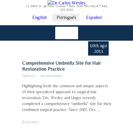
2 E 88th St. @ Fifth Avenue * New York, NY 10128 * 844-
745-6362
English
Português
Español
10th ago
2011
Comprehensive Umbrella Site for Hair
Restoration Practice
Updates
-
-
drcarlosadmin
Highlighting both the common and unique aspects
of their specialized approach to surgical hair
restoration, Drs. Wesley and Unger recently
completed a comprehensive “umbrella” site for their
combined surgical practice. Since 2007, Drs. ...
Read more...