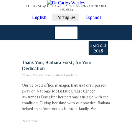
2 E 88th St. @ Fifth Avenue * New York, NY 10128 * 844-
745-6362
English
Português
Español
23rd out
2018
Thank You, Barbara Forst, for Your
Dedication
@en
-
No comments
-
drcarlosadmin
Our beloved office manager, Barbara Forst, passed
away on National Metastatic Breast Cancer
Awareness Day after her personal struggle with the
condition. During her time with our practice, Barbara
helped transform our staff into a family. We – ...
Read more...