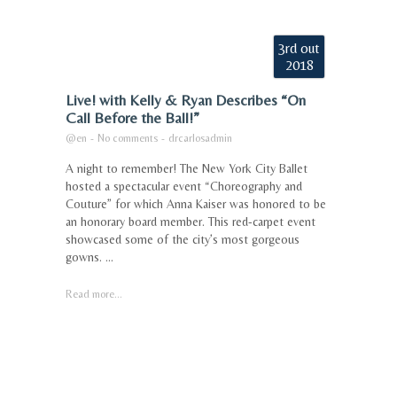
3rd out
2018
Live! with Kelly & Ryan Describes “On
Call Before the Ball!”
@en
-
No comments
-
drcarlosadmin
A night to remember! The New York City Ballet
hosted a spectacular event “Choreography and
Couture” for which Anna Kaiser was honored to be
an honorary board member. This red-carpet event
showcased some of the city’s most gorgeous
gowns. ...
Read more...