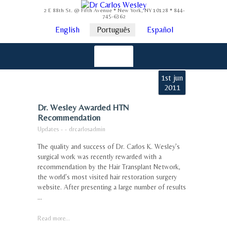
2 E 88th St. @ Fifth Avenue * New York, NY 10128 * 844-
745-6362
English
Português
Español
1st jun
2011
Dr. Wesley Awarded HTN
Recommendation
Updates
-
-
drcarlosadmin
The quality and success of Dr. Carlos K. Wesley’s
surgical work was recently rewarded with a
recommendation by the Hair Transplant Network,
the world’s most visited hair restoration surgery
website. After presenting a large number of results
...
Read more...