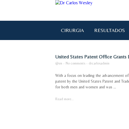
CIRURGIA
RESULTADOS
United States Patent Office Grants 
@en
-
No comments
-
drcarlosadmin
With a focus on leading the advancement of 
patent by the United States Patent and Trad
for both men and women and was ...
Read more...