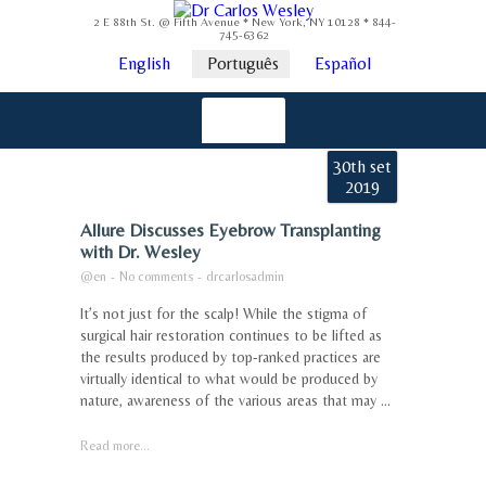
2 E 88th St. @ Fifth Avenue * New York, NY 10128 * 844-
745-6362
English
Português
Español
30th set
2019
Allure Discusses Eyebrow Transplanting
with Dr. Wesley
@en
-
No comments
-
drcarlosadmin
It’s not just for the scalp! While the stigma of
surgical hair restoration continues to be lifted as
the results produced by top-ranked practices are
virtually identical to what would be produced by
nature, awareness of the various areas that may ...
Read more...