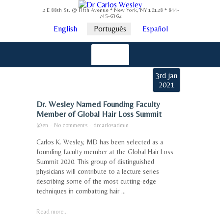
2 E 88th St. @ Fifth Avenue * New York, NY 10128 * 844-
745-6362
English
Português
Español
3rd jan
2021
Dr. Wesley Named Founding Faculty
Member of Global Hair Loss Summit
@en
-
No comments
-
drcarlosadmin
Carlos K. Wesley, MD has been selected as a
founding faculty member at the Global Hair Loss
Summit 2020. This group of distinguished
physicians will contribute to a lecture series
describing some of the most cutting-edge
techniques in combatting hair ...
Read more...