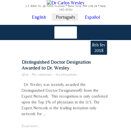
2 E 88th St. @ Fifth Avenue * New York, NY 10128 * 844-
745-6362
English
Português
Español
8th fev
2018
Distinguished Doctor Designation
Awarded to Dr. Wesley
@en
-
No comments
-
drcarlosadmin
Dr. Wesley was recently awarded the
Distinguished Doctor Designation© from the
Expert Network. This recognition is only conferred
upon the Top 3% of physicians in the U.S. The
Expert Network is the leading invitation only
network for ...
Read more...