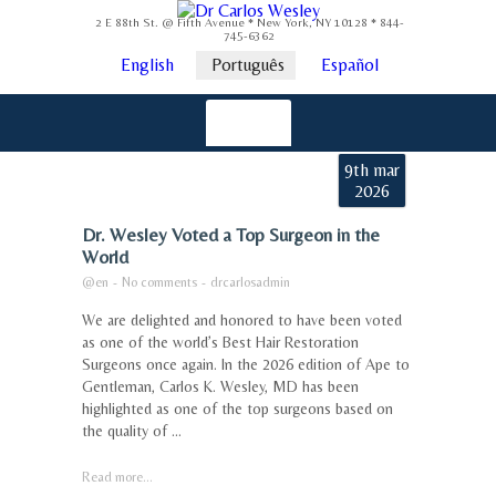
2 E 88th St. @ Fifth Avenue * New York, NY 10128 * 844-
745-6362
English
Português
Español
9th mar
2026
Dr. Wesley Voted a Top Surgeon in the
World
@en
-
No comments
-
drcarlosadmin
We are delighted and honored to have been voted
as one of the world’s Best Hair Restoration
Surgeons once again. In the 2026 edition of Ape to
Gentleman, Carlos K. Wesley, MD has been
highlighted as one of the top surgeons based on
the quality of ...
Read more...